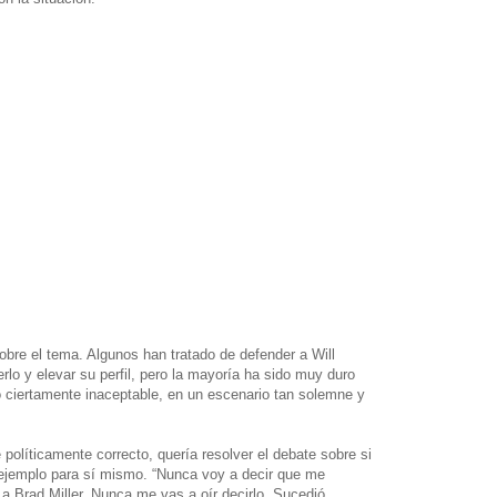
obre el tema. Algunos han tratado de defender a Will
rlo y elevar su perfil, pero la mayoría ha sido muy duro
 ciertamente inaceptable, en un escenario tan solemne y
olíticamente correcto, quería resolver el debate sobre si
 ejemplo para sí mismo. “Nunca voy a decir que me
a Brad Miller. Nunca me vas a oír decirlo. Sucedió,