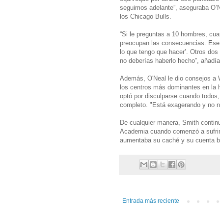
seguimos adelante”, aseguraba O’N
los Chicago Bulls.
“Si le preguntas a 10 hombres, cuat
preocupan las consecuencias. Ese 
lo que tengo que hacer’. Otros dos 
no deberías haberlo hecho”, añadía
Además, O'Neal le dio consejos a Wi
los centros más dominantes en la h
optó por disculparse cuando todos,
completo. "Está exagerando y no n
De cualquier manera, Smith continuó
Academia cuando comenzó a sufrir 
aumentaba su caché y su cuenta b
Entrada más reciente