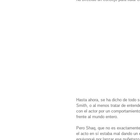
Hasta ahora, se ha dicho de todo s
Smith, o al menos tratar de entende
con el actor por un comportamiento
frente al mundo entero.
Pero Shaq, que no es exactamente p
el acto en sí estaba mal dando un
equivoqué por lanzar ese puñetazo 