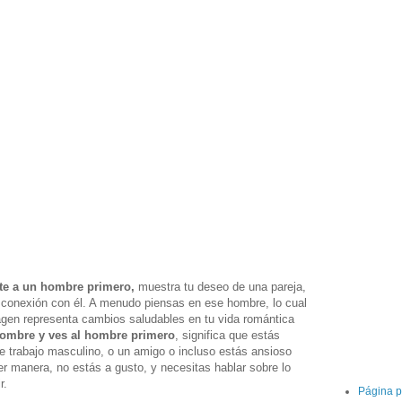
ste a un hombre primero,
muestra tu deseo de una pareja,
u conexión con él. A menudo piensas en ese hombre, lo cual
agen representa cambios saludables en tu vida romántica
hombre y ves al hombre primero
, significa que estás
 trabajo masculino, o un amigo o incluso estás ansioso
er manera, no estás a gusto, y necesitas hablar sobre lo
ir.
Página p