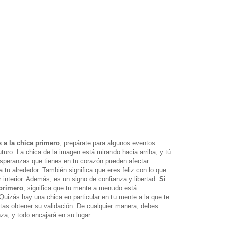
s a la chica primero
, prepárate para algunos eventos
turo. La chica de la imagen está mirando hacia arriba, y tú
 esperanzas que tienes en tu corazón pueden afectar
 tu alrededor. También significa que eres feliz con lo que
 interior. Además, es un signo de confianza y libertad.
Si
 primero
, significa que tu mente a menudo está
uizás hay una chica en particular en tu mente a la que te
tas obtener su validación. De cualquier manera, debes
za, y todo encajará en su lugar.