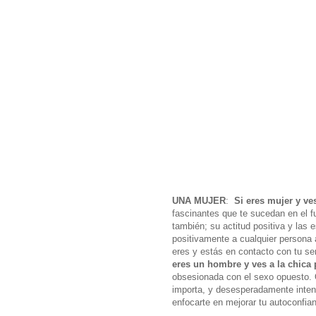
UNA MUJER
:
Si eres mujer y ve
fascinantes que te sucedan en el fu
también; su actitud positiva y las
positivamente a cualquier persona a
eres y estás en contacto con tu ser
eres un hombre y ves a la chica
obsesionada con el sexo opuesto. Q
importa, y desesperadamente inten
enfocarte en mejorar tu autoconfian