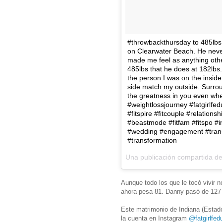
#throwbackthursday to 485lbs
on Clearwater Beach. He neve
made me feel as anything othe
485lbs that he does at 182lbs.
the person I was on the insid
side match my outside. Surrou
the greatness in you even whe
#weightlossjourney #fatgirlfe
#fitspire #fitcouple #relation
#beastmode #fitfam #fitspo #i
#wedding #engagement #trans
#transformation
Una publicación compartida d
Aunque todo los que le tocó vivir n
ahora pesa 81. Danny pasó de 127 
Este matrimonio de Indiana (Estad
la cuenta en Instagram
@fatgirlfed