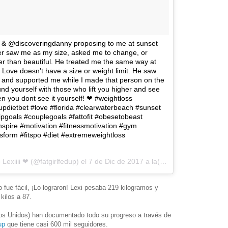
 & @discoveringdanny proposing to me at sunset
r saw me as my size, asked me to change, or
r than beautiful. He treated me the same way at
 Love doesn't have a size or weight limit. He saw
e and supported me while I made that person on the
nd yourself with those who lift you higher and see
n you dont see it yourself! ❤ #weightloss
dupdietbet #love #florida #clearwaterbeach #sunset
shipgoals #couplegoals #fattofit #obesetobeast
nspire #motivation #fitnessmotivation #gym
form #fitspo #diet #extremeweightloss
e
Lexiiii ❤
(@fatgirlfedup) el
7 de Dic de 2017 a la(s) 5:58 PST
o fue fácil, ¡Lo lograron! Lexi pesaba 219 kilogramos y
kilos a 87.
os Unidos) han documentado todo su progreso a través de
up
que tiene casi 600 mil seguidores.