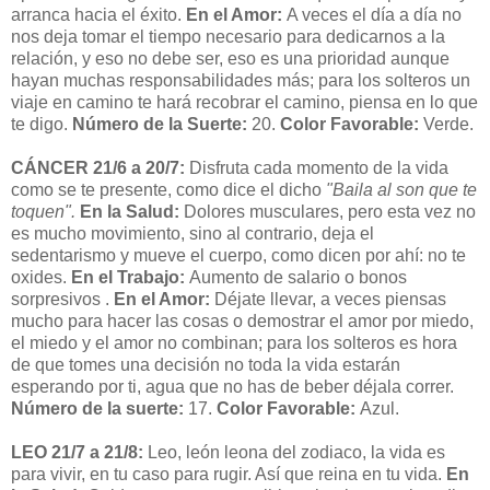
arranca hacia el éxito.
En el Amor:
A veces el día a día no
nos deja tomar el tiempo necesario para dedicarnos a la
relación, y eso no debe ser, eso es una prioridad aunque
hayan muchas responsabilidades más; para los solteros un
viaje en camino te hará recobrar el camino, piensa en lo que
te digo.
Número de la Suerte:
20.
Color Favorable:
Verde.
CÁNCER 21/6 a 20/7:
Disfruta cada momento de la vida
como se te presente, como dice el dicho
"Baila al son que te
toquen".
En la Salud:
Dolores musculares, pero esta vez no
es mucho movimiento, sino al contrario, deja el
sedentarismo y mueve el cuerpo, como dicen por ahí: no te
oxides.
En el Trabajo:
Aumento de salario o bonos
sorpresivos .
En el Amor:
Déjate llevar, a veces piensas
mucho para hacer las cosas o demostrar el amor por miedo,
el miedo y el amor no combinan; para los solteros es hora
de que tomes una decisión no toda la vida estarán
esperando por ti, agua que no has de beber déjala correr.
Número de la suerte:
17.
Color Favorable:
Azul.
LEO 21/7 a 21/8:
Leo, león leona del zodiaco, la vida es
para vivir, en tu caso para rugir. Así que reina en tu vida.
En