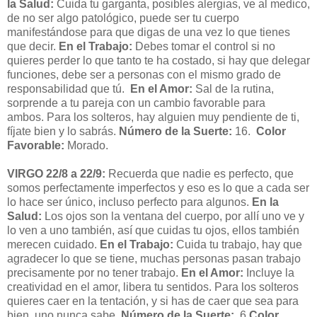
la Salud:
Cuida tu garganta, posibles alergias, ve al medico,
de no ser algo patológico, puede ser tu cuerpo
manifestándose para que digas de una vez lo que tienes
que decir.
En el Trabajo:
Debes tomar el control si no
quieres perder lo que tanto te ha costado, si hay que delegar
funciones, debe ser a personas con el mismo grado de
responsabilidad que tú.
En el Amor:
Sal de la rutina,
sorprende a tu pareja con un cambio favorable para
ambos.
Para los solteros, hay alguien muy pendiente de ti,
fíjate bien y lo sabrás.
Número de la Suerte:
16.
Color
Favorable:
Morado.
VIRGO 22/8 a 22/9:
Recuerda que nadie es perfecto, que
somos perfectamente imperfectos y eso es lo que a cada ser
lo hace ser único, incluso perfecto para algunos.
En la
Salud:
Los ojos son la ventana del cuerpo, por allí uno ve y
lo ven a uno también, así que cuidas tu ojos, ellos también
merecen cuidado.
En el Trabajo:
Cuida tu trabajo, hay que
agradecer lo que se tiene, muchas personas pasan trabajo
precisamente por no tener trabajo.
En el Amor:
Incluye la
creatividad en el amor, libera tu sentidos. Para los solteros
quieres caer en la tentación, y si has de caer que sea para
bien, uno nunca sabe.
Número de la Suerte:
6.
Color