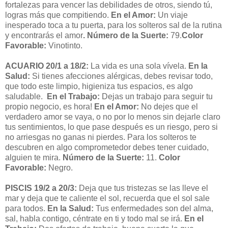
fortalezas para vencer las debilidades de otros, siendo tú,
logras más que compitiendo.
En el Amor:
Un viaje
inesperado toca a tu puerta, para los solteros sal de la rutina
y encontrarás el amor
. Número de la Suerte:
79.
Color
Favorable:
Vinotinto.
ACUARIO 20/1 a 18/2:
La vida es una sola vívela.
En la
Salud:
Si tienes afecciones alérgicas, debes revisar todo,
que todo este limpio, higieniza tus espacios, es algo
saludable.
En el Trabajo:
Dejas un trabajo para seguir tu
propio negocio, es hora!
En el Amor:
No dejes que el
verdadero amor se vaya, o no por lo menos sin dejarle claro
tus sentimientos, lo que pase después es un riesgo, pero si
no arriesgas no ganas ni pierdes. Para los solteros te
descubren en algo comprometedor debes tener cuidado,
alguien te mira.
Número de la Suerte:
11.
Color
Favorable:
Negro.
PISCIS 19/2 a 20/3:
Deja que tus tristezas se las lleve el
mar y deja que te caliente el sol, recuerda que el sol sale
para todos.
En la Salud:
Tus enfermedades son del alma,
sal, habla contigo, céntrate en ti y todo mal se irá.
En el