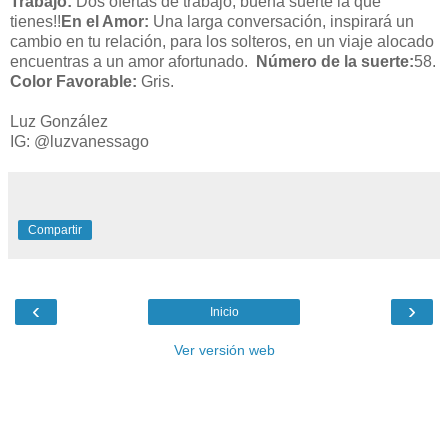
Trabajo:
Dos ofertas de trabajo, buena suerte la que
tienes!!
En el Amor:
Una larga conversación, inspirará un
cambio en tu relación, para los solteros, en un viaje alocado
encuentras a un amor afortunado.
Número de la suerte:
58.
Color Favorable:
Gris.
Luz González
IG: @luzvanessago
Compartir
‹
›
Inicio
Ver versión web