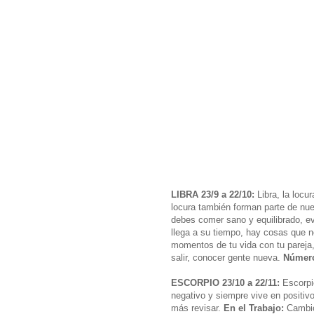
LIBRA 23/9 a 22/10:
Libra, la locur
locura también forman parte de nue
debes comer sano y equilibrado, e
llega a su tiempo, hay cosas que n
momentos de tu vida con tu pareja,
salir, conocer gente nueva.
Número
ESCORPIO 23/10 a 22/11:
Escorpio
negativo y siempre vive en positiv
más revisar.
En el Trabajo:
Cambio