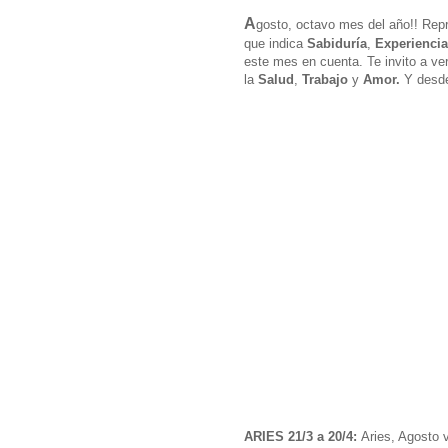
A
gosto, octavo mes del año!! Rep
que indica
Sabiduría
,
Experiencia
este mes en cuenta. Te invito a ve
la
Salud
,
Trabajo
y
Amor.
Y desde
ARIES 21/3 a 20/4:
Aries, Agosto v