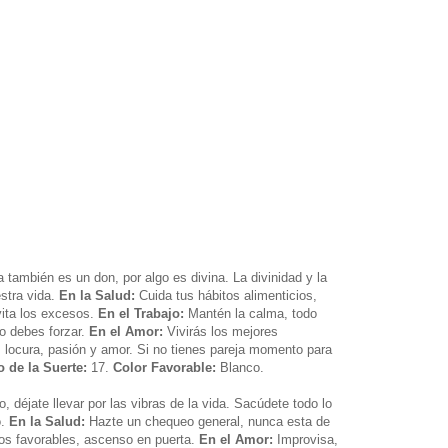
a también es un don, por algo es divina. La divinidad y la
stra vida.
En la Salud:
Cuida tus hábitos alimenticios,
vita los excesos.
En el Trabajo:
Mantén la calma, todo
o debes forzar.
En el Amor:
Vivirás los mejores
 locura, pasión y amor. Si no tienes pareja momento para
 de la Suerte:
17.
Color Favorable:
Blanco.
, déjate llevar por las vibras de la vida. Sacúdete todo lo
o.
En la Salud:
Hazte un chequeo general, nunca esta de
s favorables, ascenso en puerta.
En el Amor:
Improvisa,