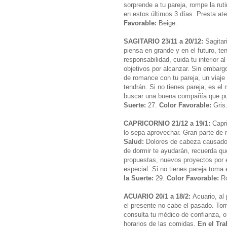
sorprende a tu pareja, rompe la rut
en estos últimos 3 días. Presta at
Favorable:
Beige.
SAGITARIO 23/11 a 20/12:
Sagitar
piensa en grande y en el futuro, te
responsabilidad, cuida tu interior al
objetivos por alcanzar. Sin embar
de romance con tu pareja, un viaje 
tendrán. Si no tienes pareja, es el
buscar una buena compañía que pu
Suerte:
27.
Color Favorable:
Gris
CAPRICORNIO 21/12 a 19/1:
Capri
lo sepa aprovechar. Gran parte de
Salud:
Dolores de cabeza causados p
de dormir te ayudarán, recuerda q
propuestas, nuevos proyectos por
especial. Si no tienes pareja toma 
la Suerte:
29.
Color Favorable:
R
ACUARIO 20/1 a 18/2:
Acuario, al
el presente no cabe el pasado. To
consulta tu médico de confianza, o
horarios de las comidas.
En el Tra