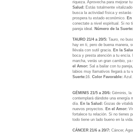
riqueza. Aprovecha para mejorar tu
Salud:
Estás totalmente vitalizado
busca la actividad física y estará
prospera tu estado económico.
En 
conectate a nivel espiritual. Si no
pareja ideal.
Número de la Suerte
TAURO 21/4 a 20/5:
Tauro, no busq
hay en ti, pero de buena manera, s
llévala con sutil gracia.
En la Salu
boca y presta atención a tu encía.
marcha, verás un gran cambio, ya
el Amor:
Sal a bailar con tu pareja
labios muy llamativos llegará a t
Suerte:
16.
Color Favorable:
Azul
GÉMINIS 21/5 a 20/6:
Géminis, la 
contemplará dándote una energía m
día.
En la Salud:
Gozas de vitalida
nuevos proyectos.
En el Amor:
Viv
fortalece tu relación. Si no tienes 
todo tiene un lado bueno en la vid
CÁNCER 21/6 a 20/7:
Cáncer, Agos