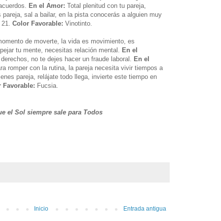
a acuerdos.
En el Amor:
Total plenitud con tu pareja,
pareja, sal a bailar, en la pista conocerás a alguien muy
21.
Color Favorable:
Vinotinto.
momento de moverte, la vida es movimiento, es
pejar tu mente, necesitas relación mental.
En el
 derechos, no te dejes hacer un fraude laboral.
En el
romper con la rutina, la pareja necesita vivir tiempos a
enes pareja, relájate todo llega, invierte este tiempo en
r Favorable:
Fucsia.
e el Sol siempre sale para Todos
Inicio
Entrada antigua