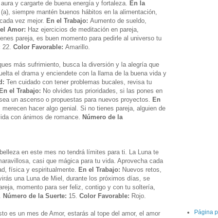
 aura y cargarte de buena energía y fortaleza.
En la
 (a), siempre mantén buenos hábitos en la alimentación,
s cada vez mejor.
En el Trabajo:
Aumento de sueldo,
el Amor:
Haz ejercicios de meditación en pareja,
 tienes pareja, es buen momento para pedirle al universo tu
:
22.
Color Favorable:
Amarillo.
ues más sufrimiento, busca la diversión y la alegría que
uelta el drama y enciendete con la llama de la buena vida y
d:
Ten cuidado con tener problemas bucales, revisa tu
En el Trabajo:
No olvides tus prioridades, si las pones en
 sea un ascenso o propuestas para nuevos proyectos.
En
, merecen hacer algo genial. Si no tienes pareja, alguien de
u vida con ánimos de romance.
Número de la
.
belleza en este mes no tendrá límites para ti. La Luna te
aravillosa, casi que mágica para tu vida. Aprovecha cada
d, física y espiritualmente.
En el Trabajo:
Nuevos retos,
irás una Luna de Miel, durante los próximos días, se
pareja, momento para ser feliz, contigo y con tu soltería,
a.
Número de la Suerte:
15.
Color Favorable:
Rojo.
Página p
to es un mes de Amor, estarás al tope del amor, el amor