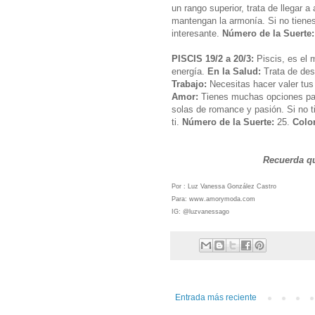
un rango superior, trata de llegar 
mantengan la armonía. Si no tienes 
interesante.
Número de la Suerte:
PISCIS 19/2 a 20/3:
Piscis, es el 
energía.
En la Salud:
Trata de des
Trabajo:
Necesitas hacer valer tus
Amor:
Tienes muchas opciones para 
solas de romance y pasión. Si no ti
ti.
Número de la Suerte:
25.
Colo
Recuerda qu
Por : Luz Vanessa González Castro
Para: www.amorymoda.com
IG: @luzvanessago
Entrada más reciente