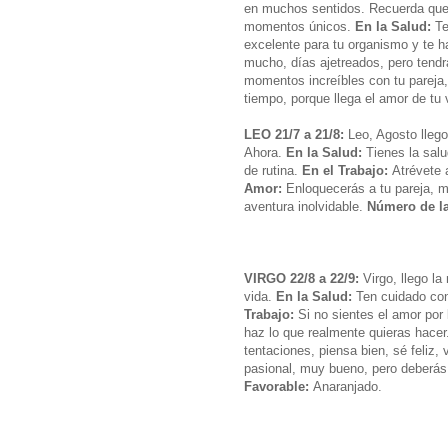
en muchos sentidos. Recuerda que
momentos únicos.
En la Salud:
Te
excelente para tu organismo y te h
mucho, días ajetreados, pero tend
momentos increíbles con tu pareja, 
tiempo, porque llega el amor de tu 
LEO 21/7 a 21/8:
Leo, Agosto llego 
Ahora.
En la Salud:
Tienes la salu
de rutina.
En el Trabajo:
Atrévete 
Amor:
Enloquecerás a tu pareja, m
aventura inolvidable.
Número de la
VIRGO 22/8 a 22/9:
Virgo, llego la
vida.
En la Salud:
Ten cuidado con
Trabajo:
Si no sientes el amor por l
haz lo que realmente quieras hacer.
tentaciones, piensa bien, sé feliz, 
pasional, muy bueno, pero deberás
Favorable:
Anaranjado.