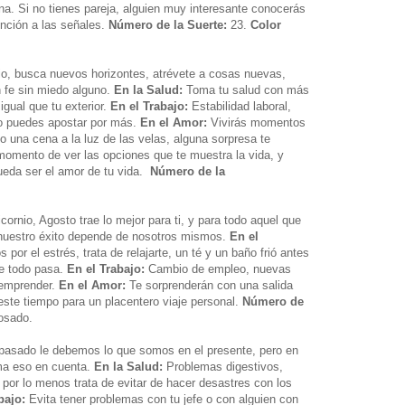
ina. Si no tienes pareja, alguien muy interesante conocerás
ención a las señales.
Número de la Suerte:
23.
Color
io, busca nuevos horizontes, atrévete a cosas nuevas,
n fe sin miedo alguno.
En la Salud:
Toma tu salud con más
 igual que tu exterior.
En el Trabajo:
Estabilidad laboral,
go puedes apostar por más.
En el Amor:
Vivirás momentos
o una cena a la luz de las velas, alguna sorpresa te
 momento de ver las opciones que te muestra la vida, y
eda ser el amor de tu vida.
Número de la
.
cornio, Agosto trae lo mejor para ti, y para todo aquel que
 nuestro éxito depende de nosotros mismos.
En el
or el estrés, trata de relajarte, un té y un baño frió antes
ue todo pasa.
En el Trabajo:
Cambio de empleo, nuevas
 emprender.
En el Amor:
Te sorprenderán con una salida
este tiempo para un placentero viaje personal.
Número de
osado.
 pasado le debemos lo que somos en el presente, pero en
ma eso en cuenta.
En la Salud:
Problemas digestivos,
 por lo menos trata de evitar de hacer desastres con los
bajo:
Evita tener problemas con tu jefe o con alguien con