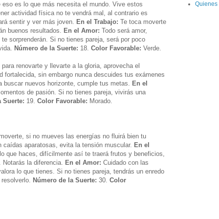
 eso es lo que más necesita el mundo. Vive estos
Quienes
ner actividad física no te vendrá mal, al contrario es
ará sentir y ver más joven.
En el Trabajo:
Te toca moverte
rán buenos resultados.
En el Amor:
Todo será amor,
te sorprenderán. Si no tienes pareja, será por poco
vida.
Número de la Suerte:
18.
Color Favorable:
Verde.
para renovarte y llevarte a la gloria, aprovecha el
d fortalecida, sin embargo nunca descuides tus exámenes
a buscar nuevos horizonte, cumple tus metas.
En el
omentos de pasión. Si no tienes pareja, vivirás una
 Suerte:
19.
Color Favorable:
Morado.
 moverte, si no mueves las energías no fluirá bien tu
 caídas aparatosas, evita la tensión muscular.
En el
o que haces, difícilmente así te traerá frutos y beneficios,
 Notarás la diferencia.
En el Amor:
Cuidado con las
valora lo que tienes. Si no tienes pareja, tendrás un enredo
 resolverlo.
Número de la Suerte:
30.
Color