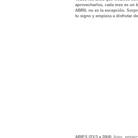
aprovecharlos, cada mes es un bl
ABRIL no es la excepción. Sorpre
tu signo y empieza a disfrutar d
ARIES (21/3 a 20/4)
: Aries, empie