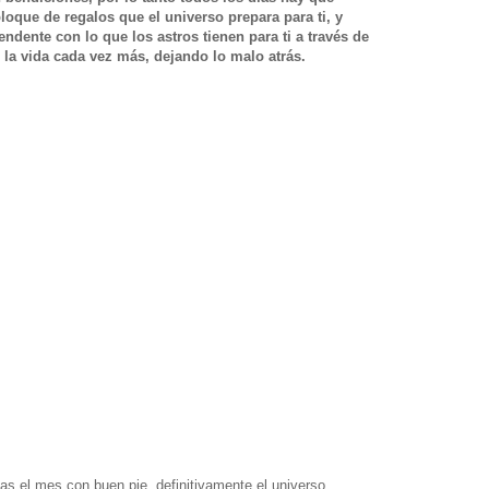
oque de regalos que el universo prepara para ti, y
ndente con lo que los astros tienen para ti a través de
e la vida cada vez más, dejando lo malo atrás.
zas el mes con buen pie, definitivamente el universo