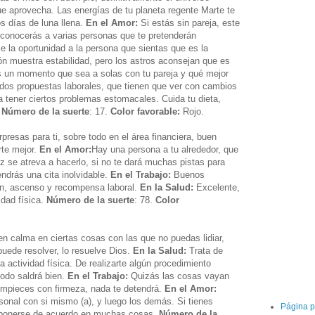
que aprovecha. Las energías de tu planeta regente Marte te
os días de luna llena.
En el Amor:
Si estás sin pareja, este
, conocerás a varias personas que te pretenderán
le la oportunidad a la persona que sientas que es la
ción muestra estabilidad, pero los astros aconsejan que es
ás un momento que sea a solas con tu pareja y qué mejor
dos propuestas laborales, que tienen que ver con cambios
 tener ciertos problemas estomacales. Cuida tu dieta,
.
Número de la suerte
: 17.
Color favorable:
Rojo.
rpresas para ti, sobre todo en el área financiera, buen
rte mejor.
En el Amor:
Hay una persona a tu alrededor, que
vez se atreva a hacerlo, si no te dará muchas pistas para
endrás una cita inolvidable.
En el Trabajo:
Buenos
ión, ascenso y recompensa laboral.
En la Salud:
Excelente,
dad física.
Número de la suerte
: 78.
Color
n calma en ciertas cosas con las que no puedas lidiar,
uede resolver, lo resuelve Dios.
En la Salud:
Trata de
a actividad física. De realizarte algún procedimiento
odo saldrá bien.
En el Trabajo:
Quizás las cosas vayan
empieces con firmeza, nada te detendrá.
En el Amor:
rsonal con si mismo (a), y luego los demás. Si tienes
Página p
y ponerse de acuerdo en muchas cosas.
Número de la