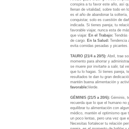
conspira a tu favor este año, así 
llenan de vitalidad, sobre todo en l
es el año de abandonar la soltería
conquistar, solo es cuestión de dar
indicada. Si tienes pareja; tu rela
favorable viajar, nunca esta de m
que viajar.
En el Trabajo:
Tendrás 
de cargo.
En la Salud:
Tendencia a
evita comidas pesadas y picantes
TAURO (21/4 a 20/5):
Abril, trae so
momento para ahorrar y administra
se muere por invitarte a salir, tal 
que tu lo hagas. Si tienes pareja, t
resultados te dan tu gran dedicac
mantén buena alimentación y activi
favorable:
Verde.
GÉMINIS (21/5 a 20/6):
Géminis, te
recuerda que lo que el humano no p
equilibrar tu alimentación con algun
médico, mantén el optimismo que t
un poco lentas, pero una vez que 
Necesitas fortalecer tu relación pe
pareja, es el momento de hablar 