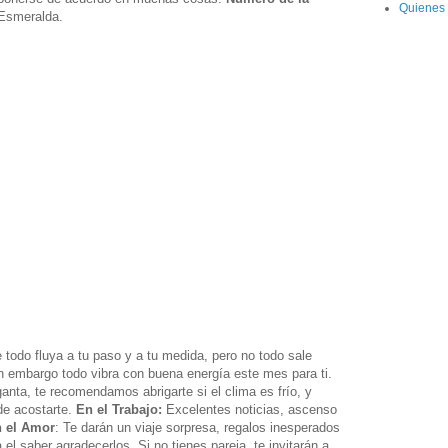
Quienes
 Esmeralda.
todo fluya a tu paso y a tu medida, pero no todo sale
n embargo todo vibra con buena energía este mes para ti.
anta, te recomendamos abrigarte si el clima es frío, y
de acostarte.
En el Trabajo:
Excelentes noticias, ascenso
 el Amor
: Te darán un viaje sorpresa, regalos inesperados
 el saber agradecerlos. Si no tienes pareja, te invitarán a