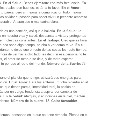
a.
En el Salud:
Debes ejercitarte con más frecuencia.
En
los cuales son buenos, están a tu favor.
En el Amor:
tu pareja, pero si mejora la comunicación todo mejorar.
tas olvidar el pasado para poder vivir un presente amoroso.
vorable: Anaranjado o mandarina clara.
da es una canción, así que a bailarla.
En la Salud:
La
e en nuestra vida y salud, descansa la vista y protege tus
ener molestias constantes.
En el Trabajo:
Creo que es hora
ue sea saca algo tiempo, prueba a ver como te va.
En el
rtante no dejes que el resto de las cosas les reste tiempo,
hora de ver hacia otro lado, es decir si esa persona no te
s, el amor se toma o se deja, y de tanto esperar
s tú por eso al resto del mundo.
Número de la Suerte:
75.
ano el planeta que te rige, utilizará sus energías para
ación.
En el Amor:
Para los solteros, mucha picardía en el
s que tienen pareja, intensidad total, la pasión se
s por un cargo, tendencia a aspirar por cambiar de
os.
En la Salud:
Alergias, y erupciones en la piel, mantén
 dentro.
Número de la suerte
: 13.
Color favorable:
 tiempo, pensando en lo que no tiene remedio. Piensa en el