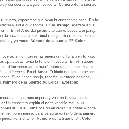
en y conocerás a alguien especial.
Número de la suerte:
a tu puerta, esperemos que sean buenas tentaciones.
En la
ovecha y sigue cuidándote.
En el Trabajo:
Aferrate a tus
 en ti.
En el Amor:
La picardía te cubre, busca a tu pareja
en, la vida en pareja es mucho mejor, Si no tienes pareja,
special y ya verás.
Número de la suerte:
22.
Color
 moverte, si no mueves las energías no fluirá bien tu vida.
as aparatosas, evita la tensión muscular.
En el Trabajo:
es, difícilmente así te traerá frutos y beneficios, haz lo
ás la diferencia.
En el Amor:
Cuidado con las tentaciones,
 tienes. Si no tienes pareja, tendrás un enredo pasional,
o.
Número de la Suerte:
30.
Color Favorable:
 cuenta lo que más importa y vale en tu vida, no lo
lud:
Un consejero espiritual no te vendría mal, o un
ndividual.
En el Trabajo:
Pon en orden tus cosas y no te
a el tiempo en pareja, para los solteros (a) Ordena primero
e pueda venir el amor.
Número de la Suerte:
34.
Color