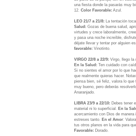
una fiesta donde la pasarás muy bi
12.
Color Favorable:
Azul.
LEO 21/7 a 21/8:
La tentación toc
Salud:
Gozas de buena salud, apr
virtudes y crece laboralmente, cree
y pasa una noche increíble, disfrut
déjate llevar y tentar por alguien e
favorable:
Vinotinto.
VIRGO 22/8 a 22/9:
Virgo, llego la
En la Salud:
Ten cuidado con caíd
Si no sientes el amor por lo que hac
que realmente quieras hacer. Notar
piensa bien, sé feliz, valora lo que
muy bueno, pero deberás resolverl
Anaranjado.
LIBRA 23/9 a 22/10:
Debes tener en
material ni lo superficial.
En la Sa
acercamiento con Dios de manera i
estreses tanto.
En el Amor
: Valor
tus otros planos en la vida para qu
Favorable:
Dorado.