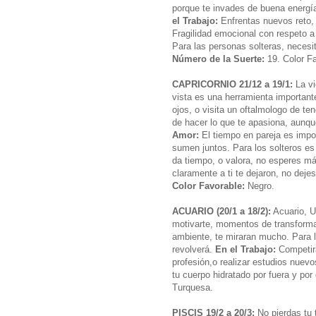
porque te invades de buena energí
el Trabajo:
Enfrentas nuevos reto, 
Fragilidad emocional con respeto a 
Para las personas solteras, necesi
Número de la Suerte:
19. Color Fa
CAPRICORNIO 21/12 a 19/1:
La vi
vista es una herramienta important
ojos, o visita un oftalmologo de t
de hacer lo que te apasiona, aunq
Amor:
El tiempo en pareja es impo
sumen juntos. Para los solteros es 
da tiempo, o valora, no esperes má
claramente a ti te dejaron, no deje
Color Favorable:
Negro.
ACUARIO (20/1 a 18/2):
Acuario, Ur
motivarte, momentos de transform
ambiente, te miraran mucho. Para lo
revolverá.
En el Trabajo:
Competirá
profesión,o realizar estudios nuev
tu cuerpo hidratado por fuera y por
Turquesa.
PISCIS 19/2 a 20/3:
No pierdas tu