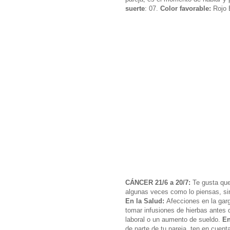
suerte
: 07.
Color favorable:
Rojo
CÁNCER 21/6 a 20/7:
Te gusta que 
algunas veces como lo piensas, si
En la Salud:
Afecciones en la garg
tomar infusiones de hierbas antes 
laboral o un aumento de sueldo.
En
de parte de tu pareja, ten en cuenta