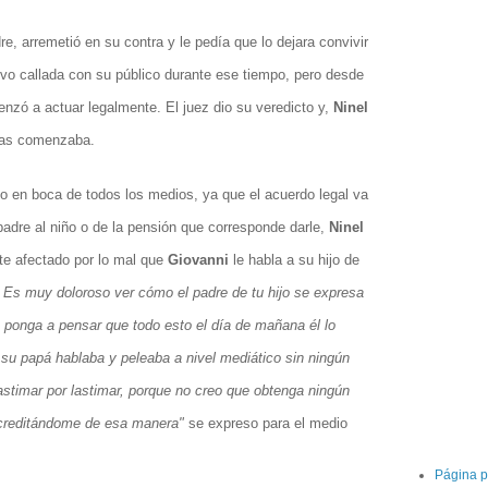
, arremetió en su contra y le pedía que lo dejara convivir
uvo callada con su público durante ese tiempo, pero desde
nzó a actuar legalmente. El juez dio su veredicto y,
Ninel
enas comenzaba.
o en boca de todos los medios, ya que el acuerdo legal va
padre al niño o de la pensión que corresponde darle,
Ninel
e afectado por lo mal que
Giovanni
le habla a su hijo de
 Es muy doloroso ver cómo el padre de tu hijo se expresa
e ponga a pensar que todo esto el día de mañana él lo
u papá hablaba y peleaba a nivel mediático sin ningún
lastimar por lastimar, porque no creo que obtenga ningún
acreditándome de esa manera"
se expreso para el medio
Página p