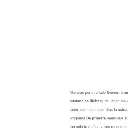
Mientras por otro lado
Giovanni
ar
sustancias ilícitas
y de llevar una
tanto, que hace unos días la actriz
programa
De primera
mano que su e
tan sólo tres años y tres meses d