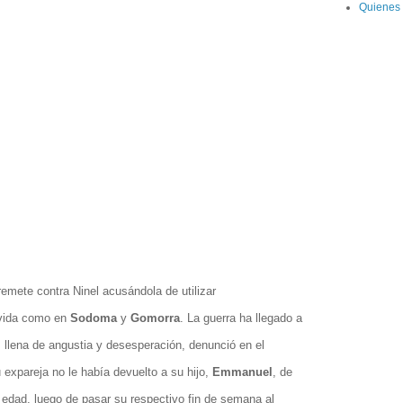
Quienes
remete contra Ninel acusándola de utilizar
 vida como en
Sodoma
y
Gomorra
. La guerra ha llegado a
, llena de angustia y desesperación, denunció en el
xpareja no le había devuelto a su hijo,
Emmanuel
, de
e edad, luego de pasar su respectivo fin de semana al