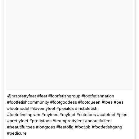
@msprettyfeet #feet #footfetishgroup #footfetishnation
#footfetishcommunity #footgoddess #footqueen #toes #pes
#footmodel #ilovemyfeet #piesitos #instafetish
#feetofinstagram #mytoes #myfeet #cutetoes #cutefeet #pies
#prettyfeet #prettytoes #teamprettyfeet #beautifulfeet
#beautifultoes #longtoes #feetofig #footjob #footfetishgang
#pedicure