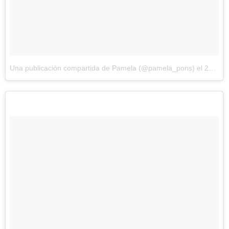
Una publicación compartida de Pamela (@pamela_pons)
el
24 de Jun de 2015 a la(s) 3:35 PDT