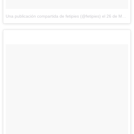
Una publicación compartida de fetipies (@fetipies)
el
26 de May de 2017 a la(s) 2:18 PDT