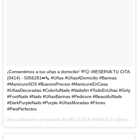
¡Consentimos a tus uñas a domicilio! 💜😊 ▫RESERVA TU CITA:
(0414) - 5056281⬅📞 #Uñas #UñasADomicilio #Barinas
#ManicureSOS #BuenosPrecios #ManicureEnCasa
#UñasDecoradas #ColorfulNails #NailsArt #TodoEnUñas #Girly
#FootNails #Nails #UñasBarinas #Pedicure #BeautifulNails
#DarkPurpleNails #Purple #UñasMoradas #Flores
#PiesPerfectos
Una publicación compartida de BELLEZA A DOMICILIO (@manicures.o.s) el