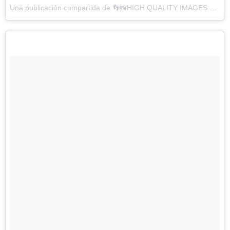
Una publicación compartida de 👣📸HIGH QUALITY IMAGES ONLY📸👣 (@feetoftheeworld) el