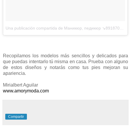
Una publicación compartida de Маникюр, педикюр ↘89187032737↙ (@tmurieva)
Recopilamos los modelos más sencillos y delicados para
que puedas intentarlo tú misma en casa. Prueba con alguno
de estos diseños y notarás como tus pies mejoran su
apariencia.
Mirialbert Aguilar
www.amorymoda.com
Compartir