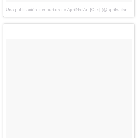
Una publicación compartida de AprilNailArt [Cori] (@aprilnailart)
el
2