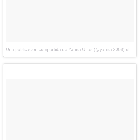
Una publicación compartida de Yanira Uñas (@yanira.2008)
el
25 d