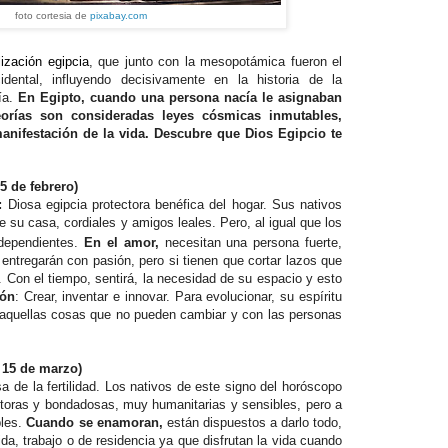
foto cortesia de
pixabay.com
ilización egipcia
, que junto con la mesopotámica fueron el
idental, influyendo decisivamente en la historia de la
ía.
En Egipto, cuando una persona nacía le asignaban
orías son consideradas leyes cósmicas inmutables,
manifestación de la vida. Descubre que Dios Egipcio te
5 de febrero)
o:
Diosa egipcia protectora benéfica del hogar. Sus nativos
su casa, cordiales y amigos leales. Pero, al igual que los
dependientes.
En el amor,
necesitan una persona fuerte,
entregarán con pasión, pero si tienen que cortar lazos que
. Con el tiempo, sentirá, la necesidad de su espacio y esto
ión
: Crear, inventar e innovar. Para evolucionar, su espíritu
n aquellas cosas que no pueden cambiar y con las personas
l 15 de marzo)
a de la fertilidad.
Los nativos de este signo del horóscopo
ctoras y bondadosas, muy humanitarias y sensibles, pero a
bles.
Cuando se enamoran,
están dispuestos a darlo todo,
a, trabajo o de residencia ya que disfrutan la vida cuando