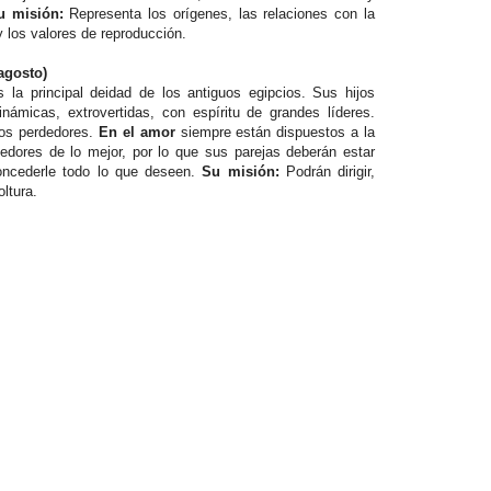
 misión:
Representa los orígenes, las relaciones con la
 y los valores de reproducción.
 agosto)
s la principal deidad de los antiguos egipcios. Sus hijos
námicas, extrovertidas, con espíritu de grandes líderes.
los perdedores.
En el amor
siempre están dispuestos a la
edores de lo mejor, por lo que sus parejas deberán estar
oncederle todo lo que deseen.
Su misión:
Podrán dirigir,
ltura.