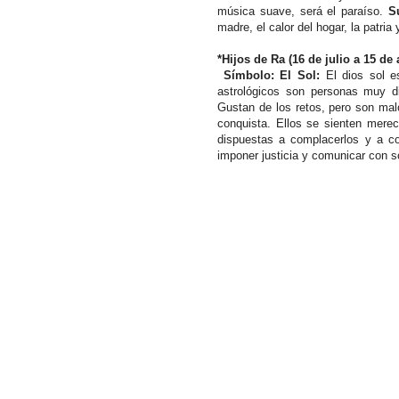
música suave, será el paraíso.
Su
madre, el calor del hogar, la patria
*Hijos de Ra (16 de julio a 15 de
Símbolo: El Sol:
El dios sol e
astrológicos son personas muy di
Gustan de los retos, pero son ma
conquista. Ellos se sienten merec
dispuestas a complacerlos y a c
imponer justicia y comunicar con so