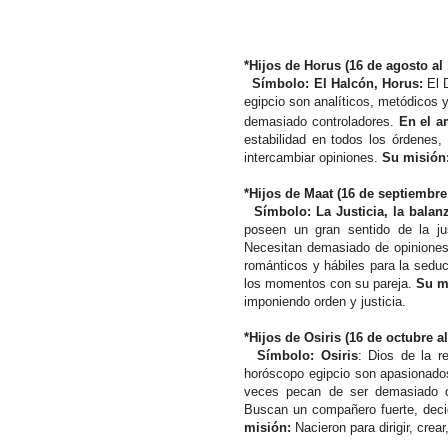
*Hijos de Horus (16 de agosto al
Símbolo: El Halcón, Horus:
El 
egipcio son analíticos, metódicos
demasiado controladores.
En el a
estabilidad en todos los órdenes, 
intercambiar opiniones.
Su misión
*Hijos de Maat (16 de septiembre
Símbolo: La Justicia, la balan
poseen un gran sentido de la jus
Necesitan demasiado de opiniones
románticos y hábiles para la seduc
los momentos con su pareja.
Su m
imponiendo orden y justicia.
*Hijos de Osiris (16 de octubre a
Símbolo: Osiris
: Dios de la re
horóscopo egipcio son apasionados
veces pecan de ser demasiado 
Buscan un compañero fuerte, decid
misión:
Nacieron para dirigir, crear