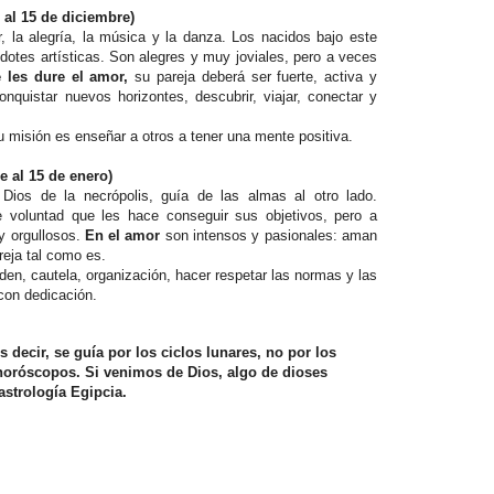
 al 15 de diciembre)
, la alegría, la música y la danza. Los nacidos bajo este
otes artísticas. Son alegres y muy joviales, pero a veces
 les dure el amor,
su pareja deberá ser fuerte, activa y
nquistar nuevos horizontes, descubrir, viajar, conectar y
 misión es enseñar a otros a tener una mente positiva.
e al 15 de enero)
:
Dios de la necrópolis, guía de las almas al otro lado.
de voluntad que les hace conseguir sus objetivos, pero a
y orgullosos.
En el amor
son intensos y pasionales: aman
reja tal como es.
den, cautela, organización, hacer respetar las normas y las
 con dedicación.
 decir, se guía por los ciclos lunares, no por los
horóscopos. Si venimos de Dios, algo de dioses
astrología Egipcia.