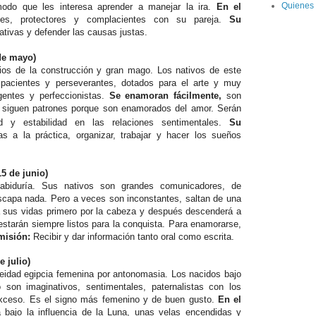
Quienes
 modo que les interesa aprender a manejar la ira.
En el
les, protectores y complacientes con su pareja.
Su
iciativas y defender las causas justas.
 de mayo)
ios de la construcción y gran mago. Los nativos de este
 pacientes y perseverantes, dotados para el arte y muy
gentes y perfeccionistas.
Se enamoran fácilmente,
son
 siguen patrones porque son enamorados del amor. Serán
 y estabilidad en las relaciones sentimentales.
Su
as a la práctica, organizar, trabajar y hacer los sueños
5 de junio)
abiduría. Sus nativos son grandes comunicadores, de
escapa nada. Pero a veces son inconstantes, saltan de una
a sus vidas primero por la cabeza y después descenderá a
starán siempre listos para la conquista. Para enamorarse,
misión:
Recibir y dar información tanto oral como escrita.
e julio)
eidad egipcia femenina por antonomasia. Los nacidos bajo
 son imaginativos, sentimentales, paternalistas con los
exceso. Es el signo más femenino y de buen gusto.
En el
bajo la influencia de la Luna, unas velas encendidas y