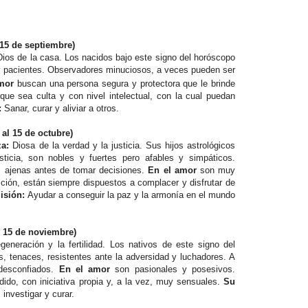
 15 de septiembre)
Dios de la casa. Los nacidos bajo este signo del horóscopo
 y pacientes. Observadores minuciosos, a veces pueden ser
mor
buscan una persona segura y protectora que le brinde
que sea culta y con nivel intelectual, con la cual puedan
:
Sanar, curar y aliviar a otros.
 al 15 de octubre)
za:
Diosa de la verdad y la justicia. Sus hijos astrológicos
ticia, son nobles y fuertes pero afables y simpáticos.
 ajenas antes de tomar decisiones.
En el amor
son muy
ción, están siempre dispuestos a complacer y disfrutar de
isión:
Ayudar a conseguir la paz y la armonía en el mundo
l 15 de noviembre)
generación y la fertilidad. Los nativos de este signo del
, tenaces, resistentes ante la adversidad y luchadores. A
desconfiados.
En el amor
son pasionales y posesivos.
ido, con iniciativa propia y, a la vez, muy sensuales.
Su
, investigar y curar.