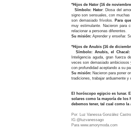
*Hijos de Hator (16 de noviembre
Símbolo: Hator
: Diosa del amor
signo son sensuales, con muchas d
son demasiado frívolos.
Para que
muy estimulante. Nacieron para co
relacionar a personas diferentes.
Su misión:
Aprender y enseñar. Su
*Hijos de Anubis (16 de diciembr
Símbolo: Anubis, el Chacal
Inteligencia aguda, gran fuerza 
veces son demasiado ambiciosos 
con profundidad aceptando a su pa
Su misión:
Nacieron para poner or
tradiciones, trabajar arduamente y
El horóscopo egipcio es lunar. Es
solares como la mayoría de los 
debemos tener, tal cual como la 
Por: Luz Vanessa González Castro
IG:@luzvanessago
Para www.amorymoda.com