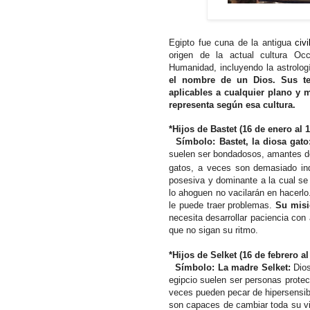
Egipto fue cuna de la antigua
civ
origen de la actual cultura Occ
Humanidad, incluyendo la astrolog
el nombre de un Dios. Sus te
aplicables a cualquier plano y 
representa según esa cultura.
*Hijos de Bastet (16 de enero al 1
Símbolo: Bastet, la diosa gat
suelen ser bondadosos, amantes de 
gatos, a veces son demasiado in
posesiva y dominante a la cual se 
lo ahoguen no vacilarán en hacerlo
le puede traer problemas.
Su mis
necesita desarrollar paciencia co
que no sigan su ritmo.
*Hijos de Selket (16 de febrero a
Símbolo: La madre Selket:
Dios
egipcio suelen ser personas prote
veces pueden pecar de hipersensi
son capaces de cambiar toda su vid