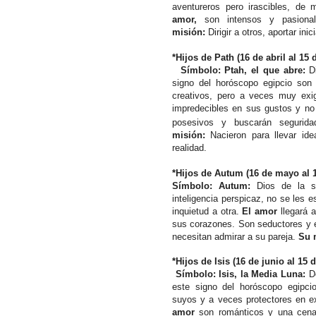
aventureros pero irascibles, de
amor,
son intensos y pasiona
misión:
Dirigir a otros, aportar in
*Hijos de Path (16 de abril al 15
Símbolo: Ptah, el que abre:
D
signo del horóscopo egipcio son
creativos, pero a veces muy exi
impredecibles en sus gustos y no
posesivos y buscarán seguridad
misión:
Nacieron para llevar ide
realidad.
*Hijos de Autum (16 de mayo al 1
Símbolo: Autum:
Dios de la s
inteligencia perspicaz, no se les 
inquietud a otra.
El amor
llegará 
sus corazones. Son seductores y e
necesitan admirar a su pareja.
Su 
*Hijos de Isis (16 de junio al 15 d
Símbolo: Isis, la Media Luna:
D
este signo del horóscopo egipcio
suyos y a veces protectores en 
amor
son románticos y una cena 