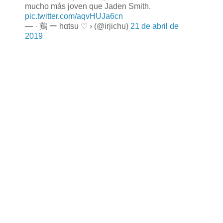
mucho más joven que Jaden Smith.
pic.twitter.com/aqvHUJa6cn
— · 鶏 ー hɑtsu ♡ › (@irjichu)
21 de abril de
2019