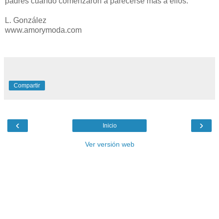
padres cuando comenzaron a parecerse más a ellos.
L. González
www.amorymoda.com
Compartir
‹
›
Inicio
Ver versión web