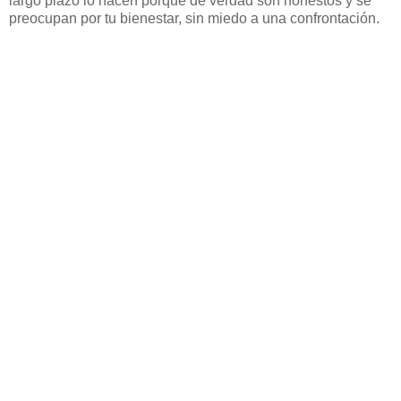
largo plazo lo hacen porque de verdad son honestos y se
preocupan por tu bienestar, sin miedo a una confrontación.